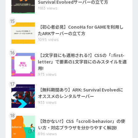
Survival Evolvedサーバーの立て方
1183 views
15
【初心者必見】ConoHa for GAMEを利用し
たARKサーバーの立て方
1095 views
16
【2文字目にも適用される?】CSSの「::first-
letter」で要素の1文字目にのみスタイルを適
用!
973 views
17
【無料期間あり】ARK: Survival Evolvedに
オススメのレンタルサーバー
933 views
18
【効かない?】CSS「scroll-behavior」の使
い方・対応ブラウザを分かりやすく解説!
896 views