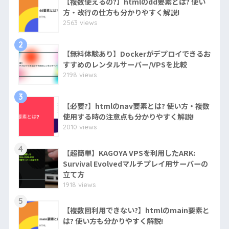
【複数使えるの?】htmlのdd要素とは? 使い
方・改行の仕方も分かりやすく解説!
2563 views
2
【無料体験あり】Dockerがデプロイできるお
すすめのレンタルサーバー/VPSを比較
2198 views
3
【必要?】htmlのnav要素とは? 使い方・複数
使用する時の注意点も分かりやすく解説!
2010 views
4
【超簡単】KAGOYA VPSを利用したARK:
Survival Evolvedマルチプレイ用サーバーの
立て方
1918 views
5
【複数回利用できない?】htmlのmain要素と
は? 使い方も分かりやすく解説!