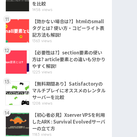
を比較
1458 views
11
【効かない場合は?】htmlのsmall
タグとは? 使い方・コピーライト表
記方法も解説!
1363 views
12
【必要性は?】section要素の使い
方は? article要素との違いも分かり
やすく解説!
1225 views
13
【無料期間あり】Satisfactoryの
マルチプレイにオススメのレンタル
サーバーを比較
1208 views
14
【初心者必見】Xserver VPSを利用
したARK : Survival Evolvedサーバ
ーの立て方
1183 views