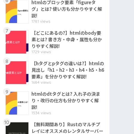
6
htmlのブロック要素「figureタ
グ」とは? 使い方も分かりやすく解
説!
1781 views
7
【どこにあるの?】htmlのbody要
素とは? 書き方・中身・属性も分か
りやすく解説!
1729 views
8
【hタグとpタグの違いは?】htmlの
見出し「h1・h2・h3・h4・h5・h6
要素」を分かりやすく解説!
1684 views
9
htmlのdtタグとは? 入れ子の決ま
り・改行の仕方も分かりやすく解
説!
1534 views
10
【無料期間あり】Rustのマルチプ
レイにオススメのレンタルサーバー