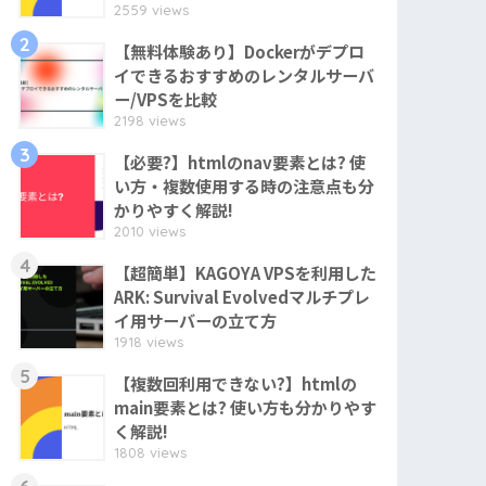
2559 views
2
【無料体験あり】Dockerがデプロ
イできるおすすめのレンタルサーバ
ー/VPSを比較
2198 views
3
【必要?】htmlのnav要素とは? 使
い方・複数使用する時の注意点も分
かりやすく解説!
2010 views
4
【超簡単】KAGOYA VPSを利用した
ARK: Survival Evolvedマルチプレ
イ用サーバーの立て方
1918 views
5
【複数回利用できない?】htmlの
main要素とは? 使い方も分かりやす
く解説!
1808 views