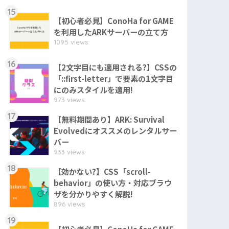
15
【初心者必見】ConoHa for GAME
を利用したARKサーバーの立て方
1095 views
16
【2文字目にも適用される?】CSSの
「::first-letter」で要素の1文字目
にのみスタイルを適用!
973 views
17
【無料期間あり】ARK: Survival
Evolvedにオススメのレンタルサー
バー
933 views
18
【効かない?】CSS「scroll-
behavior」の使い方・対応ブラウ
ザを分かりやすく解説!
896 views
19
【初心者必見】ConoHa for GAME