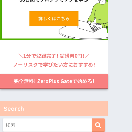
＼1分で登録完了! 受講料0円!／
ノーリスクで学びたい方におすすめ!
完全無料! ZeroPlus Gateで始める!
Search