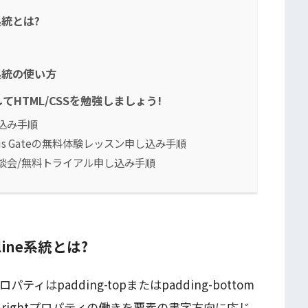
e系統とは?
ine系統の使い方
HTML/CSSを勉強しましょう!
込み手順
lus Gateの無料体験レッスン申し込み手順
談会/無料トライアル申し込み手順
inline系統とは?
のプロパティはpadding-topまたはpadding-bottom
ing-rightプロパティの働きを要素の書字方向に応じ