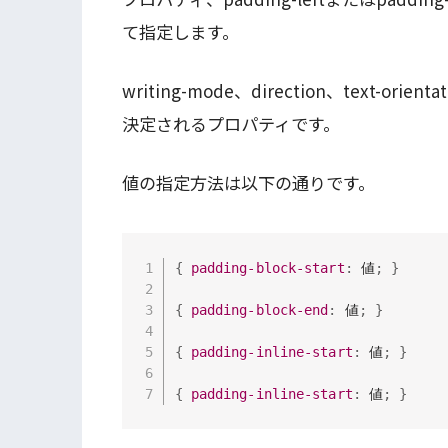
て指定します。
writing-mode、direction、text
決定されるプロパティです。
値の指定方法は以下の通りです。
{
padding-block-start
:
 値
;
}
{
padding-block-end
:
 値
;
}
{
padding-inline-start
:
 値
;
}
{
padding-inline-start
:
 値
;
}