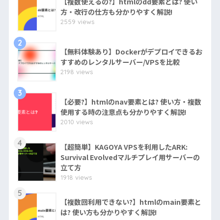
【複数使えるの?】htmlのdd要素とは? 使い
方・改行の仕方も分かりやすく解説!
2559 views
2
【無料体験あり】Dockerがデプロイできるお
すすめのレンタルサーバー/VPSを比較
2198 views
3
【必要?】htmlのnav要素とは? 使い方・複数
使用する時の注意点も分かりやすく解説!
2010 views
4
【超簡単】KAGOYA VPSを利用したARK:
Survival Evolvedマルチプレイ用サーバーの
立て方
1918 views
5
【複数回利用できない?】htmlのmain要素と
は? 使い方も分かりやすく解説!