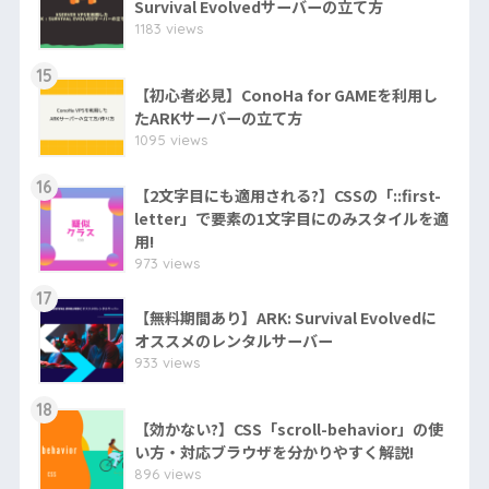
Survival Evolvedサーバーの立て方
1183 views
15
【初心者必見】ConoHa for GAMEを利用し
たARKサーバーの立て方
1095 views
16
【2文字目にも適用される?】CSSの「::first-
letter」で要素の1文字目にのみスタイルを適
用!
973 views
17
【無料期間あり】ARK: Survival Evolvedに
オススメのレンタルサーバー
933 views
18
【効かない?】CSS「scroll-behavior」の使
い方・対応ブラウザを分かりやすく解説!
896 views