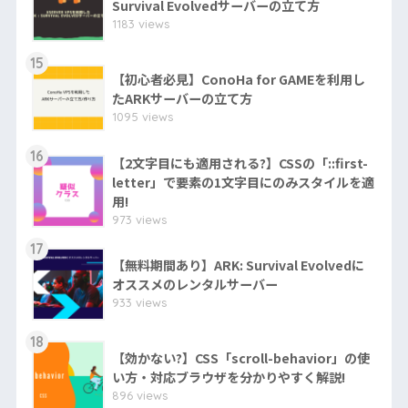
Survival Evolvedサーバーの立て方
1183 views
15
【初心者必見】ConoHa for GAMEを利用し
たARKサーバーの立て方
1095 views
16
【2文字目にも適用される?】CSSの「::first-
letter」で要素の1文字目にのみスタイルを適
用!
973 views
17
【無料期間あり】ARK: Survival Evolvedに
オススメのレンタルサーバー
933 views
18
【効かない?】CSS「scroll-behavior」の使
い方・対応ブラウザを分かりやすく解説!
896 views