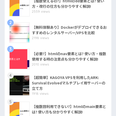
【複数使えるの?】htmlのdd要素とは? 使い
方・改行の仕方も分かりやすく解説!
2559 views
2
【無料体験あり】Dockerがデプロイできるお
すすめのレンタルサーバー/VPSを比較
2198 views
3
【必要?】htmlのnav要素とは? 使い方・複数
使用する時の注意点も分かりやすく解説!
2010 views
4
【超簡単】KAGOYA VPSを利用したARK:
Survival Evolvedマルチプレイ用サーバーの
立て方
1918 views
5
【複数回利用できない?】htmlのmain要素と
は? 使い方も分かりやすく解説!