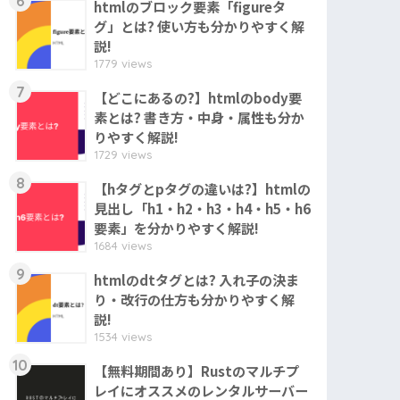
6
htmlのブロック要素「figureタ
グ」とは? 使い方も分かりやすく解
説!
1779 views
7
【どこにあるの?】htmlのbody要
素とは? 書き方・中身・属性も分か
りやすく解説!
1729 views
8
【hタグとpタグの違いは?】htmlの
見出し「h1・h2・h3・h4・h5・h6
要素」を分かりやすく解説!
1684 views
9
htmlのdtタグとは? 入れ子の決ま
り・改行の仕方も分かりやすく解
説!
1534 views
10
【無料期間あり】Rustのマルチプ
レイにオススメのレンタルサーバー