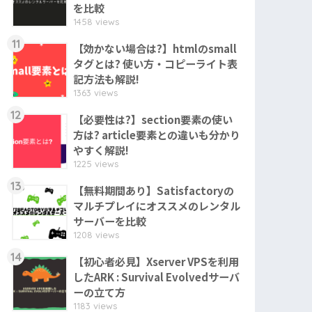
を比較
1458 views
11
【効かない場合は?】htmlのsmall
タグとは? 使い方・コピーライト表
記方法も解説!
1363 views
12
【必要性は?】section要素の使い
方は? article要素との違いも分かり
やすく解説!
1225 views
13
【無料期間あり】Satisfactoryの
マルチプレイにオススメのレンタル
サーバーを比較
1208 views
14
【初心者必見】Xserver VPSを利用
したARK : Survival Evolvedサーバ
ーの立て方
1183 views