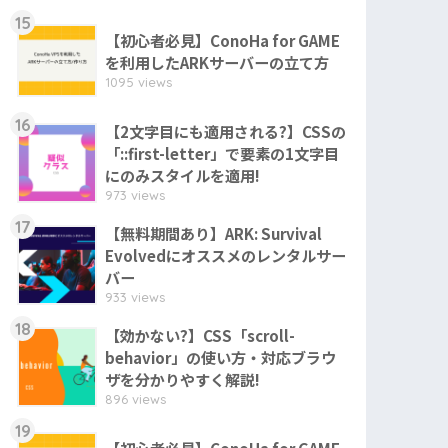
15
【初心者必見】ConoHa for GAME
を利用したARKサーバーの立て方
1095 views
16
【2文字目にも適用される?】CSSの
「::first-letter」で要素の1文字目
にのみスタイルを適用!
973 views
17
【無料期間あり】ARK: Survival
Evolvedにオススメのレンタルサー
バー
933 views
18
【効かない?】CSS「scroll-
behavior」の使い方・対応ブラウ
ザを分かりやすく解説!
896 views
19
【初心者必見】ConoHa for GAME