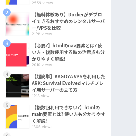
2559 views
2
【無料体験あり】Dockerがデプロ
イできるおすすめのレンタルサーバ
ー/VPSを比較
2198 views
3
【必要?】htmlのnav要素とは? 使
い方・複数使用する時の注意点も分
かりやすく解説!
2010 views
4
【超簡単】KAGOYA VPSを利用した
ARK: Survival Evolvedマルチプレ
イ用サーバーの立て方
1918 views
5
【複数回利用できない?】htmlの
main要素とは? 使い方も分かりやす
く解説!
1808 views