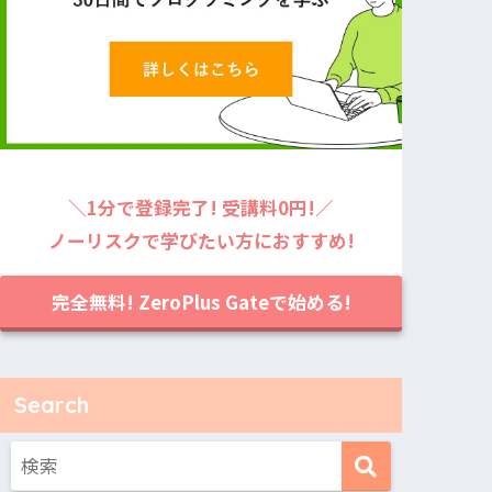
＼1分で登録完了! 受講料0円!／
ノーリスクで学びたい方におすすめ!
完全無料! ZeroPlus Gateで始める!
Search