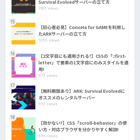
Survival Evolvedサーバーの立て方
1183 views
15
【初心者必見】ConoHa for GAMEを利用し
たARKサーバーの立て方
1095 views
16
【2文字目にも適用される?】CSSの「::first-
letter」で要素の1文字目にのみスタイルを適
用!
973 views
17
【無料期間あり】ARK: Survival Evolvedに
オススメのレンタルサーバー
933 views
18
【効かない?】CSS「scroll-behavior」の使
い方・対応ブラウザを分かりやすく解説!
896 views