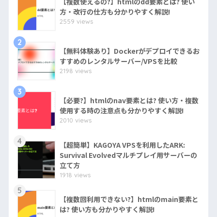
【複数使えるの?】htmlのdd要素とは? 使い
方・改行の仕方も分かりやすく解説!
2559 views
2
【無料体験あり】Dockerがデプロイできるお
すすめのレンタルサーバー/VPSを比較
2198 views
3
【必要?】htmlのnav要素とは? 使い方・複数
使用する時の注意点も分かりやすく解説!
2010 views
4
【超簡単】KAGOYA VPSを利用したARK:
Survival Evolvedマルチプレイ用サーバーの
立て方
1918 views
5
【複数回利用できない?】htmlのmain要素と
は? 使い方も分かりやすく解説!